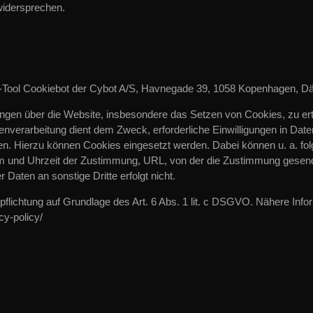
widersprechen.
Tool Cookiebot der Cybot A/S, Havnegade 39, 1058 Kopenhagen, Dä
tungen über die Website, insbesondere das Setzen von Cookies, zu er
tenverarbeitung dient dem Zweck, erforderliche Einwilligungen in Da
en. Hierzu können Cookies eingesetzt werden. Dabei können u. a. fo
m und Uhrzeit der Zustimmung, URL, von der die Zustimmung gesende
 Daten an sonstige Dritte erfolgt nicht.
Verpflichtung auf Grundlage des Art. 6 Abs. 1 lit. c DSGVO. Nähere In
cy-policy/