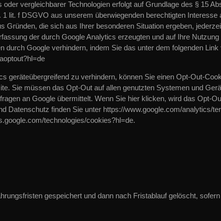
oder vergleichbarer Technologien erfolgt auf Grundlage des § 15 Abs
. 1 lit. f DSGVO aus unserem überwiegenden berechtigten Interesse 
s Gründen, die sich aus Ihrer besonderen Situation ergeben, jederzei
assung der durch Google Analytics erzeugten und auf Ihre Nutzung 
en durch Google verhindern, indem Sie das unter dem folgenden Link
/gaoptout?hl=de
s geräteübergreifend zu verhindern, können Sie einen Opt-Out-Cook
site. Sie müssen das Opt-Out auf allen genutzten Systemen und Ger
ragen an Google übermittelt. Wenn Sie hier klicken, wird das Opt-Ou
d Datenschutz finden Sie unter https://www.google.com/analytics/te
cies.google.com/technologies/cookies?hl=de.
rungsfristen gespeichert und dann nach Fristablauf gelöscht, sofern