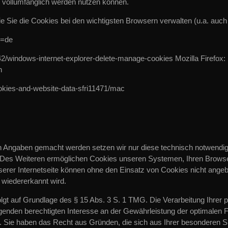
e vollumfänglich werden nutzen können.
e Sie die Cookies bei den wichtigsten Browsern verwalten (u.a. auch
l=de
442/windows-internet-explorer-delete-manage-cookies Mozilla Firefox:
n
ookies-and-website-data-sfri11471/mac
n Angaben gemacht werden setzen wir nur diese technisch notwendi
en. Des Weiteren ermöglichen Cookies unseren Systemen, Ihren Brow
erer Internetseite können ohne den Einsatz von Cookies nicht angeb
 wiedererkannt wird.
lgt auf Grundlage des § 15 Abs. 3 S. 1 TMG. Die Verarbeitung Ihrer
enden berechtigten Interesse an der Gewährleistung der optimalen Fu
 Sie haben das Recht aus Gründen, die sich aus Ihrer besonderen Sit