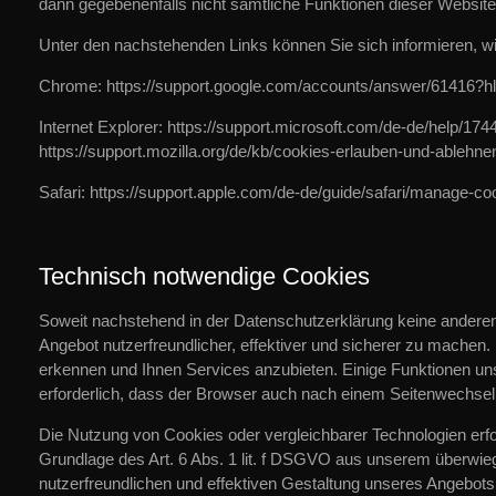
dann gegebenenfalls nicht sämtliche Funktionen dieser Websit
Unter den nachstehenden Links können Sie sich informieren, wi
Chrome: https://support.google.com/accounts/answer/61416?h
Internet Explorer: https://support.microsoft.com/de-de/help/17
https://support.mozilla.org/de/kb/cookies-erlauben-und-ablehne
Safari: https://support.apple.com/de-de/guide/safari/manage-c
Technisch notwendige Cookies
Soweit nachstehend in der Datenschutzerklärung keine andere
Angebot nutzerfreundlicher, effektiver und sicherer zu mach
erkennen und Ihnen Services anzubieten. Einige Funktionen uns
erforderlich, dass der Browser auch nach einem Seitenwechsel
Die Nutzung von Cookies oder vergleichbarer Technologien erfo
Grundlage des Art. 6 Abs. 1 lit. f DSGVO aus unserem überwieg
nutzerfreundlichen und effektiven Gestaltung unseres Angebots.