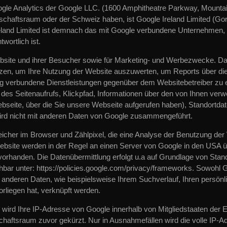
le Analytics der Google LLC. (1600 Amphitheatre Parkway, Mountai
schaftsraum oder der Schweiz haben, ist Google Ireland Limited (Gor
Ireland Limited ist demnach das mit Google verbundene Unternehmen, 
ortlich ist.
bsite und ihrer Besucher sowie für Marketing- und Werbezwecke. Da
tzen, um Ihre Nutzung der Website auszuwerten, um Reports über di
ng verbundene Dienstleistungen gegenüber dem Websitebetreiber zu e
des Seitenaufrufs, Klickpfad, Informationen über den von Ihnen ve
bseite, über die Sie unsere Webseite aufgerufen haben), Standortdat
wird nicht mit anderen Daten von Google zusammengeführt.
cher im Browser und Zählpixel, die eine Analyse der Benutzung der 
bsite werden in der Regel an einen Server von Google in den USA üb
handen. Die Datenübermittlung erfolgt u.a auf Grundlage von Stand
bar unter: https://policies.google.com/privacy/frameworks. Sowohl 
t anderen Daten, wie beispielsweise Ihrem Suchverlauf, Ihren persön
rliegen hat, verknüpft werden.
h wird Ihre IP-Adresse von Google innerhalb von Mitgliedstaaten der
ftsraum zuvor gekürzt. Nur in Ausnahmefällen wird die volle IP-Ad